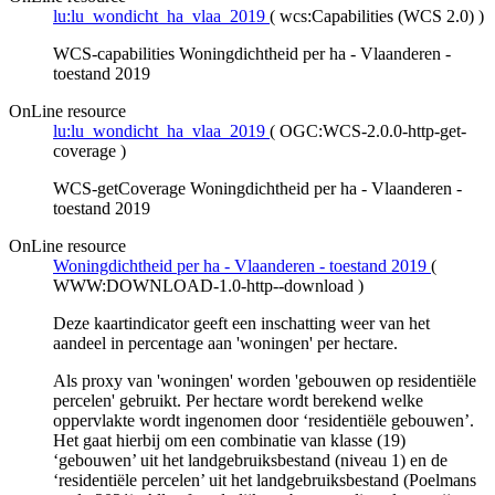
lu:lu_wondicht_ha_vlaa_2019
(
wcs:Capabilities (WCS 2.0)
)
WCS-capabilities Woningdichtheid per ha - Vlaanderen -
toestand 2019
OnLine resource
lu:lu_wondicht_ha_vlaa_2019
(
OGC:WCS-2.0.0-http-get-
coverage
)
WCS-getCoverage Woningdichtheid per ha - Vlaanderen -
toestand 2019
OnLine resource
Woningdichtheid per ha - Vlaanderen - toestand 2019
(
WWW:DOWNLOAD-1.0-http--download
)
Deze kaartindicator geeft een inschatting weer van het
aandeel in percentage aan 'woningen' per hectare.
Als proxy van 'woningen' worden 'gebouwen op residentiële
percelen' gebruikt. Per hectare wordt berekend welke
oppervlakte wordt ingenomen door ‘residentiële gebouwen’.
Het gaat hierbij om een combinatie van klasse (19)
‘gebouwen’ uit het landgebruiksbestand (niveau 1) en de
‘residentiële percelen’ uit het landgebruiksbestand (Poelmans