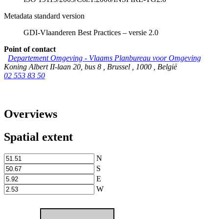
Metadata standard version
GDI-Vlaanderen Best Practices – versie 2.0
Point of contact
Departement Omgeving - Vlaams Planbureau voor Omgeving
Koning Albert II-laan 20, bus 8
,
Brussel
,
1000
,
België
02 553 83 50
Overviews
Spatial extent
N
S
E
W