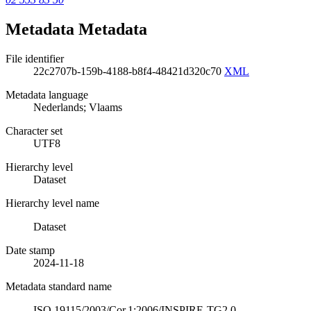
Metadata Metadata
File identifier
22c2707b-159b-4188-b8f4-48421d320c70
XML
Metadata language
Nederlands; Vlaams
Character set
UTF8
Hierarchy level
Dataset
Hierarchy level name
Dataset
Date stamp
2024-11-18
Metadata standard name
ISO 19115/2003/Cor.1:2006/INSPIRE-TG2.0