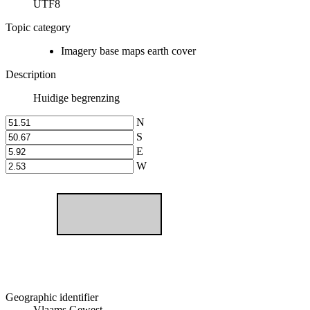
UTF8
Topic category
Imagery base maps earth cover
Description
Huidige begrenzing
N
S
E
W
Geographic identifier
Vlaams Gewest