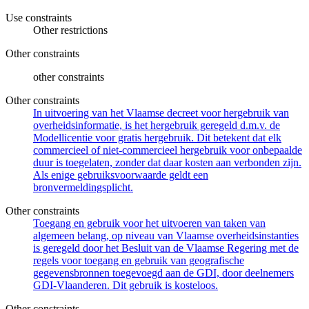
Use constraints
Other restrictions
Other constraints
other constraints
Other constraints
In uitvoering van het Vlaamse decreet voor hergebruik van
overheidsinformatie, is het hergebruik geregeld d.m.v. de
Modellicentie voor gratis hergebruik. Dit betekent dat elk
commercieel of niet-commercieel hergebruik voor onbepaalde
duur is toegelaten, zonder dat daar kosten aan verbonden zijn.
Als enige gebruiksvoorwaarde geldt een
bronvermeldingsplicht.
Other constraints
Toegang en gebruik voor het uitvoeren van taken van
algemeen belang, op niveau van Vlaamse overheidsinstanties
is geregeld door het Besluit van de Vlaamse Regering met de
regels voor toegang en gebruik van geografische
gegevensbronnen toegevoegd aan de GDI, door deelnemers
GDI-Vlaanderen. Dit gebruik is kosteloos.
Other constraints