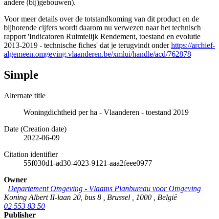
andere (bij)gebouwen).
Voor meer details over de totstandkoming van dit product en de
bijhorende cijfers wordt daarom nu verwezen naar het technisch
rapport 'Indicatoren Ruimtelijk Rendement, toestand en evolutie
2013-2019 - technische fiches' dat je terugvindt onder
https://archief-
algemeen.omgeving.vlaanderen.be/xmlui/handle/acd/762878
Simple
Alternate title
Woningdichtheid per ha - Vlaanderen - toestand 2019
Date (Creation date)
2022-06-09
Citation identifier
55f030d1-ad30-4023-9121-aaa2feee0977
Owner
Departement Omgeving - Vlaams Planbureau voor Omgeving
Koning Albert II-laan 20, bus 8
,
Brussel
,
1000
,
België
02 553 83 50
Publisher