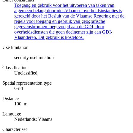
Toegang en gebruik voor het uitvoeren van taken van
algemeen belang door niet-Vlaamse overheidsinstanties is
geregeld door het Besluit van de Vlaamse Regering met de
regels voor toegang en gebruik van geografische
gegevensbronnen toegevoegd aan de GDI, door
overheidsdiensten die geen deelnemer zijn aan GDI-
Vlaanderen. Dit gebruik is kosteloos.
Use limitation
security uselimitation
Classification
Unclassified
Spatial representation type
Grid
Distance
100 m
Language
Nederlands; Vlaams
Character set