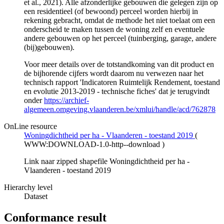
et al., 2021). Alle afzonderlijke gebouwen die gelegen zijn op
een residentieel (of bewoond) perceel worden hierbij in
rekening gebracht, omdat de methode het niet toelaat om een
onderscheid te maken tussen de woning zelf en eventuele
andere gebouwen op het perceel (tuinberging, garage, andere
(bij)gebouwen).
Voor meer details over de totstandkoming van dit product en
de bijhorende cijfers wordt daarom nu verwezen naar het
technisch rapport 'Indicatoren Ruimtelijk Rendement, toestand
en evolutie 2013-2019 - technische fiches' dat je terugvindt
onder
https://archief-
algemeen.omgeving.vlaanderen.be/xmlui/handle/acd/762878
OnLine resource
Woningdichtheid per ha - Vlaanderen - toestand 2019
(
WWW:DOWNLOAD-1.0-http--download
)
Link naar zipped shapefile Woningdichtheid per ha -
Vlaanderen - toestand 2019
Hierarchy level
Dataset
Conformance result