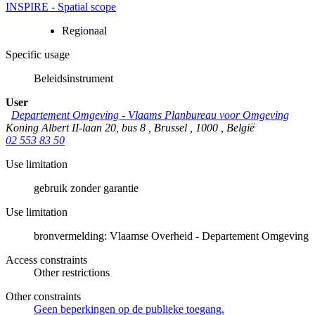
INSPIRE - Spatial scope
Regionaal
Specific usage
Beleidsinstrument
User
Departement Omgeving - Vlaams Planbureau voor Omgeving
Koning Albert II-laan 20, bus 8
,
Brussel
,
1000
,
België
02 553 83 50
Use limitation
gebruik zonder garantie
Use limitation
bronvermelding: Vlaamse Overheid - Departement Omgeving
Access constraints
Other restrictions
Other constraints
Geen beperkingen op de publieke toegang.