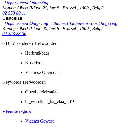
Departement Omgeving
Koning Albert II-laan 20, bus 8
,
Brussel
,
1000
,
België
02 553 80 11
Custodian
Departement Omgeving - Vlaams Planbureau voor Omgeving
Koning Albert II-laan 20, bus 8
,
Brussel
,
1000
,
België
02 553 83 50
GDI-Vlaanderen Trefwoorden
Herbruikbaar
Kosteloos
Vlaamse Open data
Keywords Trefwoorden
OpenbareMetadata
lu_wondicht_ha_vlaa_2019
Vlaamse regio's
Vlaams Gewest