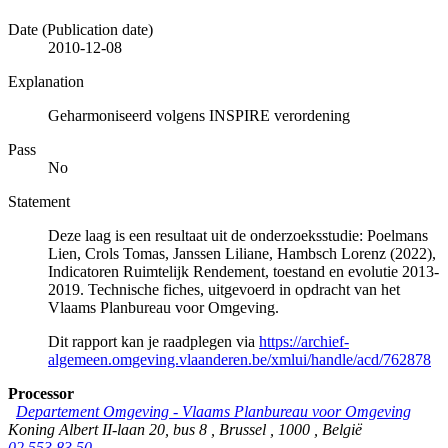
Date (Publication date)
2010-12-08
Explanation
Geharmoniseerd volgens INSPIRE verordening
Pass
No
Statement
Deze laag is een resultaat uit de onderzoeksstudie: Poelmans
Lien, Crols Tomas, Janssen Liliane, Hambsch Lorenz (2022),
Indicatoren Ruimtelijk Rendement, toestand en evolutie 2013-
2019. Technische fiches, uitgevoerd in opdracht van het
Vlaams Planbureau voor Omgeving.
Dit rapport kan je raadplegen via
https://archief-
algemeen.omgeving.vlaanderen.be/xmlui/handle/acd/762878
Processor
Departement Omgeving - Vlaams Planbureau voor Omgeving
Koning Albert II-laan 20, bus 8
,
Brussel
,
1000
,
België
02 553 83 50