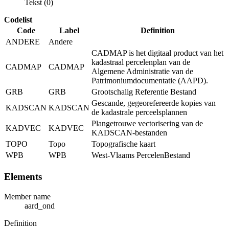
Tekst (0)
Codelist
Code
Label
Definition
ANDERE
Andere
CADMAP is het digitaal product van het
kadastraal percelenplan van de
CADMAP
CADMAP
Algemene Administratie van de
Patrimoniumdocumentatie (AAPD).
GRB
GRB
Grootschalig Referentie Bestand
Gescande, gegeorefereerde kopies van
KADSCAN
KADSCAN
de kadastrale perceelsplannen
Plangetrouwe vectorisering van de
KADVEC
KADVEC
KADSCAN-bestanden
TOPO
Topo
Topografische kaart
WPB
WPB
West-Vlaams PercelenBestand
Elements
Member name
aard_ond
Definition