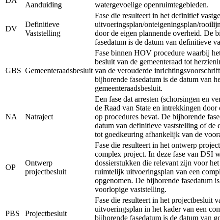
DA
Aanduiding
watergevoelige openruimtegebieden.
Fase die resulteert in het definitief vastg
Definitieve
uitvoeringsplan/onteigeningsplan/rooilij
DV
Vaststelling
door de eigen plannende overheid. De b
fasedatum is de datum van definitieve vas
Fase binnen HOV procedure waarbij het 
besluit van de gemeenteraad tot herzieni
GBS
Gemeenteraadsbesluit
van de verouderde inrichtingsvoorschrift
bijhorende fasedatum is de datum van he
gemeenteraadsbesluit.
Een fase dat arresten (schorsingen en ve
de Raad van State en intrekkingen door 
NA
Natraject
op procedures bevat. De bijhorende fase
datum van definitieve vaststelling of de
tot goedkeuring afhankelijk van de voor
Fase die resulteert in het ontwerp projec
complex project. In deze fase van DSI 
Ontwerp
dossierstukken die relevant zijn voor he
OP
projectbesluit
ruimtelijk uitvoeringsplan van een comp
opgenomen. De bijhorende fasedatum is
voorlopige vaststelling.
Fase die resulteert in het projectbesluit v
uitvoeringsplan in het kader van een co
PBS
Projectbesluit
bijhorende fasedatum is de datum van g