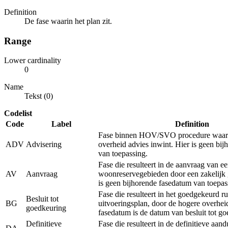
Definition
De fase waarin het plan zit.
Range
Lower cardinality
0
Name
Tekst (0)
Codelist
Code
Label
Definition
Fase binnen HOV/SVO procedure waarb
ADV
Advisering
overheid advies inwint. Hier is geen bi
van toepassing.
Fase die resulteert in de aanvraag van e
AV
Aanvraag
woonreservegebieden door een zakelijk 
is geen bijhorende fasedatum van toepas
Fase die resulteert in het goedgekeurd ru
Besluit tot
BG
uitvoeringsplan, door de hogere overhei
goedkeuring
fasedatum is de datum van besluit tot g
Definitieve
Fase die resulteert in de definitieve aan