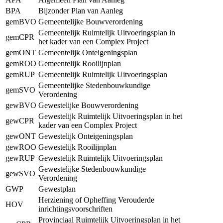
BPA
Bijzonder Plan van Aanleg
gemBVO
Gemeentelijke Bouwverordening
Gemeentelijk Ruimtelijk Uitvoeringsplan in
gemCPR
het kader van een Complex Project
gemONT
Gemeentelijk Onteigeningsplan
gemROO
Gemeentelijk Rooilijnplan
gemRUP
Gemeentelijk Ruimtelijk Uitvoeringsplan
Gemeentelijke Stedenbouwkundige
gemSVO
Verordening
gewBVO
Gewestelijke Bouwverordening
Gewestelijk Ruimtelijk Uitvoeringsplan in het
gewCPR
kader van een Complex Project
gewONT
Gewestelijk Onteigeningsplan
gewROO
Gewestelijk Rooilijnplan
gewRUP
Gewestelijk Ruimtelijk Uitvoeringsplan
Gewestelijke Stedenbouwkundige
gewSVO
Verordening
GWP
Gewestplan
Herziening of Opheffing Verouderde
HOV
inrichtingsvoorschriften
Provinciaal Ruimtelijk Uitvoeringsplan in het