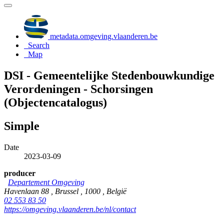
metadata.omgeving.vlaanderen.be
Search
Map
DSI - Gemeentelijke Stedenbouwkundige
Verordeningen - Schorsingen
(Objectencatalogus)
Simple
Date
2023-03-09
producer
Departement Omgeving
Havenlaan 88 , Brussel , 1000 , België
02 553 83 50
https://omgeving.vlaanderen.be/nl/contact