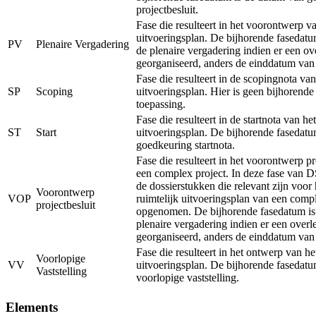
projectbesluit.
Fase die resulteert in het voorontwerp va
uitvoeringsplan. De bijhorende fasedatu
PV
Plenaire Vergadering
de plenaire vergadering indien er een ov
georganiseerd, anders de einddatum van
Fase die resulteert in de scopingnota van
SP
Scoping
uitvoeringsplan. Hier is geen bijhorend
toepassing.
Fase die resulteert in de startnota van het
ST
Start
uitvoeringsplan. De bijhorende fasedatu
goedkeuring startnota.
Fase die resulteert in het voorontwerp pr
een complex project. In deze fase van 
de dossierstukken die relevant zijn voor
Voorontwerp
VOP
ruimtelijk uitvoeringsplan van een comp
projectbesluit
opgenomen. De bijhorende fasedatum is
plenaire vergadering indien er een overl
georganiseerd, anders de einddatum van
Fase die resulteert in het ontwerp van he
Voorlopige
VV
uitvoeringsplan. De bijhorende fasedatu
Vaststelling
voorlopige vaststelling.
Elements