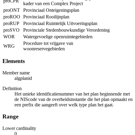
proCPR
kader van een Complex Project
proONT
Provinciaal Onteigeningsplan
proROO
Provinciaal Rooilijnplan
proRUP
Provinciaal Ruimtelijk Uitvoeringsplan
proSVO
Provinciale Stedenbouwkundige Verordening
WOR
Watergevoelige openruimtegebieden
Procedure tot vrijgave van
WRG
woonreservegebieden
Elements
Member name
algplanid
Definition
Het unieke identificatienummer van het plan beginnende met
de NIScode van de overheidsinstantie die het plan opmaakt en
een prefix die aangeeft over welk type plan het gaat.
Range
Lower cardinality
0