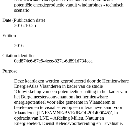
potentiële energieproductie vanuit windturbines - technisch
scenario
Date (Publication date)
2016-10-25
Edition
2016
Citation identifier
0ed874e6-67c5-4eee-827a-6d891d734eea
Purpose
Deze kaartlagen werden geproduceerd door de Hernieuwbare
EnergieAtlas Vlaanderen in kader van de studie
‘Ontwikkeling van een potentieelinschatting in het kader van
het Burgemeestersconvenant om het hernieuwbare
energiepotentieel voor elke gemeente in Vlaanderen te
berekenen en te visualiseren op een interactieve kaart voor
Vlaanderen (LNE/AMNE/BVE/JB/OL201400045)’, in
opdracht van LNE – Afdeling Milieu, Natuur en
Energiebeleid, Dienst Beleidsvoorbereiding en –Evaluatie.