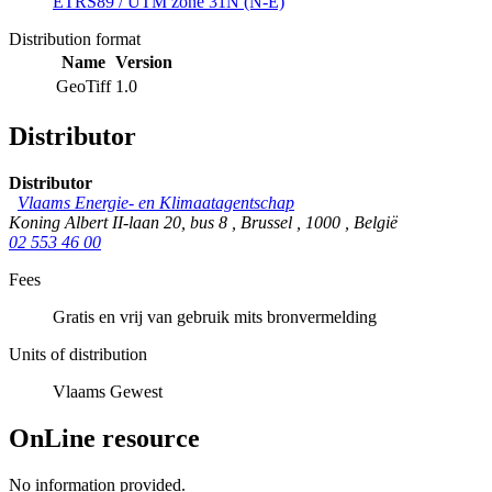
ETRS89 / UTM zone 31N (N-E)
Distribution format
Name
Version
GeoTiff
1.0
Distributor
Distributor
Vlaams Energie- en Klimaatagentschap
Koning Albert II-laan 20, bus 8
,
Brussel
,
1000
,
België
02 553 46 00
Fees
Gratis en vrij van gebruik mits bronvermelding
Units of distribution
Vlaams Gewest
OnLine resource
No information provided.