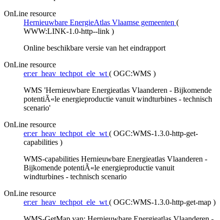
OnLine resource
Hernieuwbare EnergieAtlas Vlaamse gemeenten
(
WWW:LINK-1.0-http--link
)
Online beschikbare versie van het eindrapport
OnLine resource
er:er_heav_techpot_ele_wt
(
OGC:WMS
)
WMS 'Hernieuwbare Energieatlas Vlaanderen - Bijkomende
potentiÃ«le energieproductie vanuit windturbines - technisch
scenario'
OnLine resource
er:er_heav_techpot_ele_wt
(
OGC:WMS-1.3.0-http-get-
capabilities
)
WMS-capabilities Hernieuwbare Energieatlas Vlaanderen -
Bijkomende potentiÃ«le energieproductie vanuit
windturbines - technisch scenario
OnLine resource
er:er_heav_techpot_ele_wt
(
OGC:WMS-1.3.0-http-get-map
)
WMS-GetMap van: Hernieuwbare Energieatlas Vlaanderen -