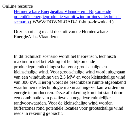
OnLine resource
Hernieuwbare Energieatlas Vlaanderen - Bijkomende
potentiële energieproductie vanuit windturbines - technisch
scenario
(
WWW:DOWNLOAD-1.0-http--download
)
Deze kaartlaag maakt deel uit van de Hernieuwbare
EnergieAtlas Vlaanderen.
In dit technisch scenario wordt het theoretisch, technisch
maximum met betrekking tot het bijkomende
productiepotentieel ingeschat voor grootschalige en
kleinschalige wind. Voor grootschalige wind wordt uitgegaan
van een windturbine van 2,3 MW en voor kleinschalige wind
van 300 kW. Hierbij wordt de beschikbare ruimte afgebakend
waarbinnen de technologie maximaal ingezet kan worden om
energie te produceren. Deze afbakening komt tot stand door
een combinatie van positieve en negatieve ruimtelijke
randvoorwaarden. Voor de kleinschalige wind worden
bufferzones rond potentiële locaties voor grootschalige wind
reeds in rekening gebracht.