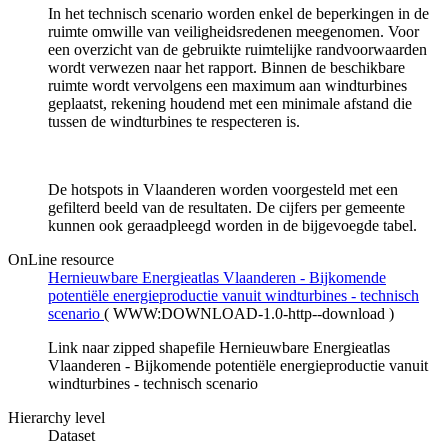
In het technisch scenario worden enkel de beperkingen in de
ruimte omwille van veiligheidsredenen meegenomen. Voor
een overzicht van de gebruikte ruimtelijke randvoorwaarden
wordt verwezen naar het rapport. Binnen de beschikbare
ruimte wordt vervolgens een maximum aan windturbines
geplaatst, rekening houdend met een minimale afstand die
tussen de windturbines te respecteren is.
De hotspots in Vlaanderen worden voorgesteld met een
gefilterd beeld van de resultaten. De cijfers per gemeente
kunnen ook geraadpleegd worden in de bijgevoegde tabel.
OnLine resource
Hernieuwbare Energieatlas Vlaanderen - Bijkomende
potentiële energieproductie vanuit windturbines - technisch
scenario
(
WWW:DOWNLOAD-1.0-http--download
)
Link naar zipped shapefile Hernieuwbare Energieatlas
Vlaanderen - Bijkomende potentiële energieproductie vanuit
windturbines - technisch scenario
Hierarchy level
Dataset