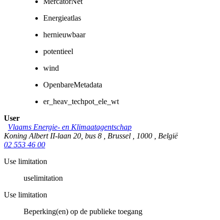
MercatorNet
Energieatlas
hernieuwbaar
potentieel
wind
OpenbareMetadata
er_heav_techpot_ele_wt
User
Vlaams Energie- en Klimaatagentschap
Koning Albert II-laan 20, bus 8
,
Brussel
,
1000
,
België
02 553 46 00
Use limitation
uselimitation
Use limitation
Beperking(en) op de publieke toegang