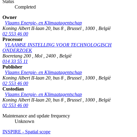
Status
Completed
Owner
Vlaams Energie- en Klimaatagentschap
Koning Albert II-laan 20, bus 8
,
Brussel
,
1000
,
België
02 553 46 00
Processor
VLAAMSE INSTELLING VOOR TECHNOLOGISCH
ONDERZOEK
Boeretang 200
,
Mol
,
2400
,
België
014 33 55 11
Publisher
Vlaams Energie- en Klimaatagentschap
Koning Albert II-laan 20, bus 8
,
Brussel
,
1000
,
België
02 553 46 00
Custodian
Vlaams Energie- en Klimaatagentschap
Koning Albert II-laan 20, bus 8
,
Brussel
,
1000
,
België
02 553 46 00
Maintenance and update frequency
Unknown
INSPIRE - Spatial scope