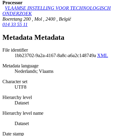
Processor
VLAAMSE INSTELLING VOOR TECHNOLOGISCH
ONDERZOEK
Boeretang 200
,
Mol
,
2400
,
België
014 33 55 11
Metadata Metadata
File identifier
1bb23702-9a2a-4167-8a8c-a6a2c148749a
XML
Metadata language
Nederlands; Vlaams
Character set
UTF8
Hierarchy level
Dataset
Hierarchy level name
Dataset
Date stamp