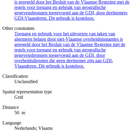
is geregeld door het Besluit van de Vlaamse Regering met de
regels voor toegang en gebruik van geografische
gegevensbronnen toegevoegd aan de GDI, door deelnemers
GDI-Vlaanderen. Dit gebruik is kosteloos.
Other constraints
Toegang en gebruik voor het uitvoeren van taken van
algemeen belang door niet-Vlaamse overheidsinstanties is
geregeld door het Besluit van de Vlaamse Regering met de
regels voor toegang en gebruik van geografische
gegevensbronnen toegevoegd aan de GDI, door
overheidsdiensten die geen deelnemer zijn aan GDI-
Vlaanderen. Dit gebruik is kosteloos.
Classification
Unclassified
Spatial representation type
Grid
Distance
50 m
Language
Nederlands; Vlaams