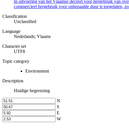
In uitvoering van het Vlaamse decreet voor hergebruik van overh
commercieel hergebruik voor onbepaalde duur is toegelaten, zo
Classification
Unclassified
Language
Nederlands; Vlaams
Character set
UTF8
Topic category
Environment
Description
Huidige begrenzing
N
S
E
W