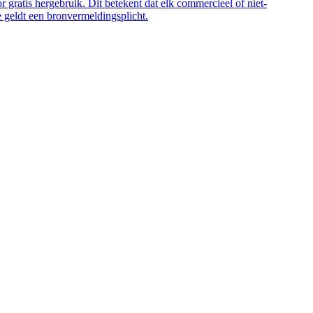
 gratis hergebruik. Dit betekent dat elk commercieel of niet-
 geldt een bronvermeldingsplicht.