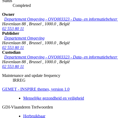
Status
Completed
Owner
Departement Omgeving - OVO003323 - Data- en informatiebeheer &
Havenlaan 88
,
Brussel
,
1000.0
,
België
02 553 80 11
Publisher
Departement Omgeving
Havenlaan 88
,
Brussel
,
1000.0
,
België
02 553 80 11
Custodian
Departement Omgeving - OVO003323 - Data- en informatiebeheer &
Havenlaan 88
,
Brussel
,
1000.0
,
België
02 553 80 11
Maintenance and update frequency
IRREG
GEMET - INSPIRE themes, version 1.0
Menselijke gezondheid en veiligheid
GDI-Vlaanderen Trefwoorden
Herbruikbaar