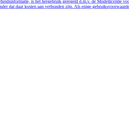
eidsinformatie, is het hergebruik geregeld d.m.v. de Modellicentie voor
nder dat daar kosten aan verbonden zijn. Als enige gebruiksvoorwaarde