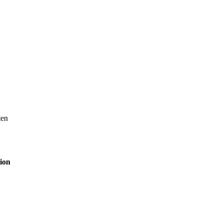
ten
ion