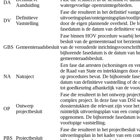
DA
Aanduiding
watergevoelige openruimtegebieden.
Fase die resulteert in het definitief vastg
Definitieve
uitvoeringsplan/onteigeningsplan/rooilij
DV
Vaststelling
door de eigen plannende overheid. De b
fasedatum is de datum van definitieve vas
Fase binnen HOV procedure waarbij het 
besluit van de gemeenteraad tot herzieni
GBS
Gemeenteraadsbesluit
van de verouderde inrichtingsvoorschrift
bijhorende fasedatum is de datum van he
gemeenteraadsbesluit.
Een fase dat arresten (schorsingen en ve
de Raad van State en intrekkingen door 
NA
Natraject
op procedures bevat. De bijhorende fase
datum van definitieve vaststelling of de
tot goedkeuring afhankelijk van de voor
Fase die resulteert in het ontwerp projec
complex project. In deze fase van DSI 
Ontwerp
dossierstukken die relevant zijn voor he
OP
projectbesluit
ruimtelijk uitvoeringsplan van een comp
opgenomen. De bijhorende fasedatum is
voorlopige vaststelling.
Fase die resulteert in het projectbesluit v
uitvoeringsplan in het kader van een co
PBS
Projectbesluit