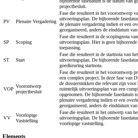
bijhorende fasedatum is de datum van g
projectbesluit.
Fase die resulteert in het voorontwerp va
uitvoeringsplan. De bijhorende fasedatu
PV
Plenaire Vergadering
de plenaire vergadering indien er een ov
georganiseerd, anders de einddatum van
Fase die resulteert in de scopingnota van
SP
Scoping
uitvoeringsplan. Hier is geen bijhorend
toepassing.
Fase die resulteert in de startnota van het
ST
Start
uitvoeringsplan. De bijhorende fasedatu
goedkeuring startnota.
Fase die resulteert in het voorontwerp pr
een complex project. In deze fase van 
de dossierstukken die relevant zijn voor
Voorontwerp
VOP
ruimtelijk uitvoeringsplan van een comp
projectbesluit
opgenomen. De bijhorende fasedatum is
plenaire vergadering indien er een overl
georganiseerd, anders de einddatum van
Fase die resulteert in het ontwerp van he
Voorlopige
VV
uitvoeringsplan. De bijhorende fasedatu
Vaststelling
voorlopige vaststelling.
Elements