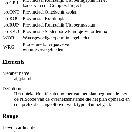
Provinciaal Ruimtelijk Uitvoeringsplan in het
proCPR
kader van een Complex Project
proONT
Provinciaal Onteigeningsplan
proROO
Provinciaal Rooilijnplan
proRUP
Provinciaal Ruimtelijk Uitvoeringsplan
proSVO
Provinciale Stedenbouwkundige Verordening
WOR
Watergevoelige openruimtegebieden
Procedure tot vrijgave van
WRG
woonreservegebieden
Elements
Member name
algplanid
Definition
Het unieke identificatienummer van het plan beginnende met
de NIScode van de overheidsinstantie die het plan opmaakt en
een prefix die aangeeft over welk type plan het gaat.
Range
Lower cardinality