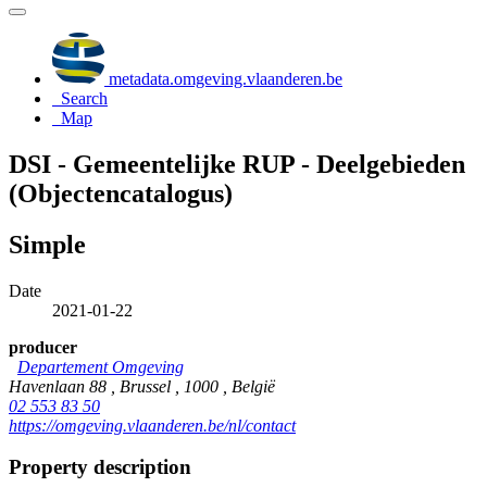
metadata.omgeving.vlaanderen.be
Search
Map
DSI - Gemeentelijke RUP - Deelgebieden
(Objectencatalogus)
Simple
Date
2021-01-22
producer
Departement Omgeving
Havenlaan 88 , Brussel , 1000 , België
02 553 83 50
https://omgeving.vlaanderen.be/nl/contact
Property description