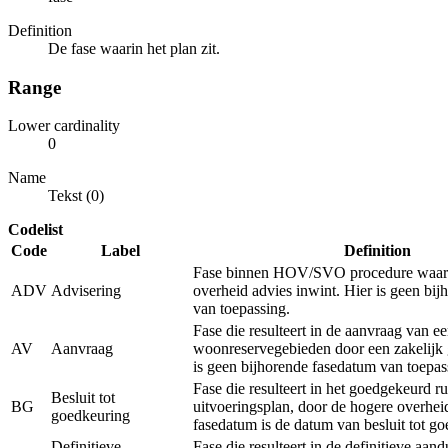
Definition
De fase waarin het plan zit.
Range
Lower cardinality
0
Name
Tekst (0)
Codelist
Code
Label
Definition
Fase binnen HOV/SVO procedure waarb
ADV
Advisering
overheid advies inwint. Hier is geen bi
van toepassing.
Fase die resulteert in de aanvraag van e
AV
Aanvraag
woonreservegebieden door een zakelijk 
is geen bijhorende fasedatum van toepas
Fase die resulteert in het goedgekeurd ru
Besluit tot
BG
uitvoeringsplan, door de hogere overhei
goedkeuring
fasedatum is de datum van besluit tot g
Definitieve
Fase die resulteert in de definitieve aan