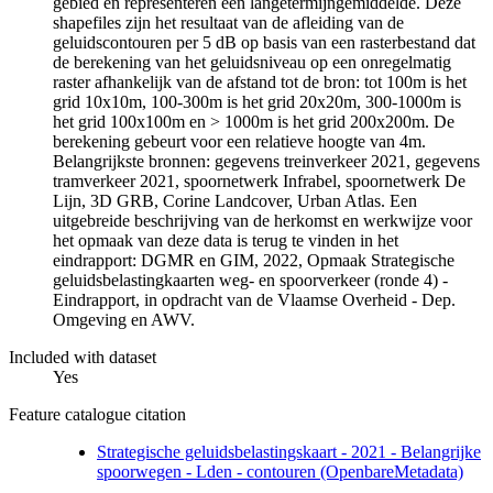
gebied en representeren een langetermijngemiddelde. Deze
shapefiles zijn het resultaat van de afleiding van de
geluidscontouren per 5 dB op basis van een rasterbestand dat
de berekening van het geluidsniveau op een onregelmatig
raster afhankelijk van de afstand tot de bron: tot 100m is het
grid 10x10m, 100-300m is het grid 20x20m, 300-1000m is
het grid 100x100m en > 1000m is het grid 200x200m. De
berekening gebeurt voor een relatieve hoogte van 4m.
Belangrijkste bronnen: gegevens treinverkeer 2021, gegevens
tramverkeer 2021, spoornetwerk Infrabel, spoornetwerk De
Lijn, 3D GRB, Corine Landcover, Urban Atlas. Een
uitgebreide beschrijving van de herkomst en werkwijze voor
het opmaak van deze data is terug te vinden in het
eindrapport: DGMR en GIM, 2022, Opmaak Strategische
geluidsbelastingkaarten weg- en spoorverkeer (ronde 4) -
Eindrapport, in opdracht van de Vlaamse Overheid - Dep.
Omgeving en AWV.
Included with dataset
Yes
Feature catalogue citation
Strategische geluidsbelastingskaart - 2021 - Belangrijke
spoorwegen - Lden - contouren (OpenbareMetadata)