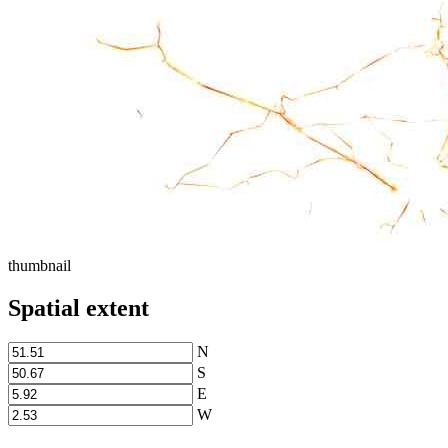
thumbnail
Spatial extent
N
S
E
W