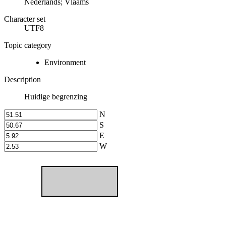
Nederlands; Vlaams
Character set
UTF8
Topic category
Environment
Description
Huidige begrenzing
N
S
E
W