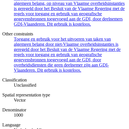
algemeen belang, op niveau van Vlaamse overheidsinstanties
is geregeld door het Besluit van de Vlaamse Regering met de
regels voor toegang en gebruik van geografische
gegevensbronnen toegevoegd aan de GDI, door deelnemers
GDI-Vlaanderen. Dit gebruik is kosteloos.
Other constraints
Toegang en gebruik voor het uitvoeren van taken van
algemeen belang door niet-Vlaamse overheidsinstanties is
geregeld door het Besluit van de Vlaamse Regering met de
regels voor toegang en gebruik van geografische
gegevensbronnen toegevoegd aan de GDI, door
overheidsdiensten die geen deelnemer zijn aan GDI-
Vlaanderen. Dit gebruik is kosteloos.
Classification
Unclassified
Spatial representation type
Vector
Denominator
1000
Language