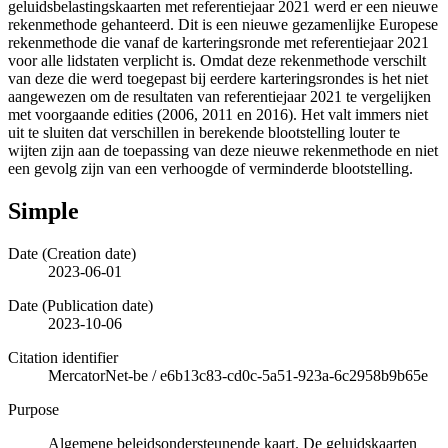
geluidsbelastingskaarten met referentiejaar 2021 werd er een nieuwe
rekenmethode gehanteerd. Dit is een nieuwe gezamenlijke Europese
rekenmethode die vanaf de karteringsronde met referentiejaar 2021
voor alle lidstaten verplicht is. Omdat deze rekenmethode verschilt
van deze die werd toegepast bij eerdere karteringsrondes is het niet
aangewezen om de resultaten van referentiejaar 2021 te vergelijken
met voorgaande edities (2006, 2011 en 2016). Het valt immers niet
uit te sluiten dat verschillen in berekende blootstelling louter te
wijten zijn aan de toepassing van deze nieuwe rekenmethode en niet
een gevolg zijn van een verhoogde of verminderde blootstelling.
Simple
Date (Creation date)
2023-06-01
Date (Publication date)
2023-10-06
Citation identifier
MercatorNet-be
/
e6b13c83-cd0c-5a51-923a-6c2958b9b65e
Purpose
Algemene beleidsondersteunende kaart. De geluidskaarten