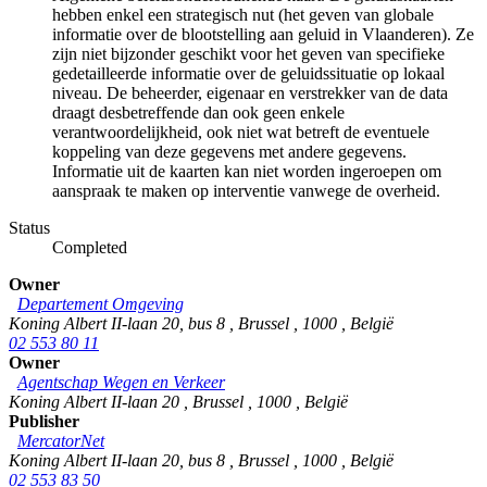
hebben enkel een strategisch nut (het geven van globale
informatie over de blootstelling aan geluid in Vlaanderen). Ze
zijn niet bijzonder geschikt voor het geven van specifieke
gedetailleerde informatie over de geluidssituatie op lokaal
niveau. De beheerder, eigenaar en verstrekker van de data
draagt desbetreffende dan ook geen enkele
verantwoordelijkheid, ook niet wat betreft de eventuele
koppeling van deze gegevens met andere gegevens.
Informatie uit de kaarten kan niet worden ingeroepen om
aanspraak te maken op interventie vanwege de overheid.
Status
Completed
Owner
Departement Omgeving
Koning Albert II-laan 20, bus 8
,
Brussel
,
1000
,
België
02 553 80 11
Owner
Agentschap Wegen en Verkeer
Koning Albert II-laan 20
,
Brussel
,
1000
,
België
Publisher
MercatorNet
Koning Albert II-laan 20, bus 8
,
Brussel
,
1000
,
België
02 553 83 50