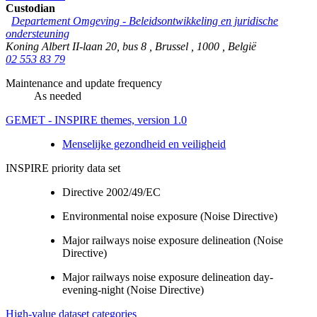
Custodian
Departement Omgeving - Beleidsontwikkeling en juridische
ondersteuning
Koning Albert II-laan 20, bus 8
,
Brussel
,
1000
,
België
02 553 83 79
Maintenance and update frequency
As needed
GEMET - INSPIRE themes, version 1.0
Menselijke gezondheid en veiligheid
INSPIRE priority data set
Directive 2002/49/EC
Environmental noise exposure (Noise Directive)
Major railways noise exposure delineation (Noise
Directive)
Major railways noise exposure delineation day-
evening-night (Noise Directive)
High-value dataset categories