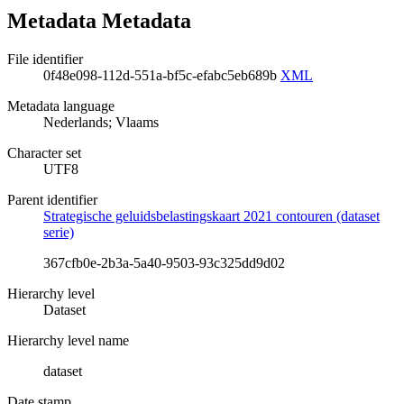
Metadata Metadata
File identifier
0f48e098-112d-551a-bf5c-efabc5eb689b
XML
Metadata language
Nederlands; Vlaams
Character set
UTF8
Parent identifier
Strategische geluidsbelastingskaart 2021 contouren (dataset
serie)
367cfb0e-2b3a-5a40-9503-93c325dd9d02
Hierarchy level
Dataset
Hierarchy level name
dataset
Date stamp