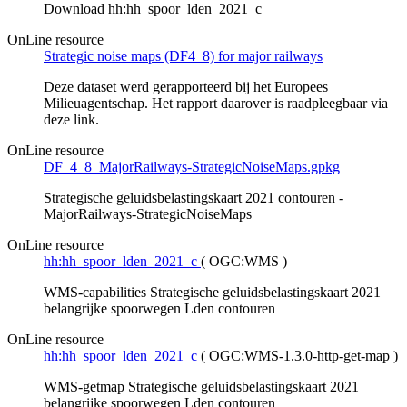
Download hh:hh_spoor_lden_2021_c
OnLine resource
Strategic noise maps (DF4_8) for major railways
Deze dataset werd gerapporteerd bij het Europees
Milieuagentschap. Het rapport daarover is raadpleegbaar via
deze link.
OnLine resource
DF_4_8_MajorRailways-StrategicNoiseMaps.gpkg
Strategische geluidsbelastingskaart 2021 contouren -
MajorRailways-StrategicNoiseMaps
OnLine resource
hh:hh_spoor_lden_2021_c
(
OGC:WMS
)
WMS-capabilities Strategische geluidsbelastingskaart 2021
belangrijke spoorwegen Lden contouren
OnLine resource
hh:hh_spoor_lden_2021_c
(
OGC:WMS-1.3.0-http-get-map
)
WMS-getmap Strategische geluidsbelastingskaart 2021
belangrijke spoorwegen Lden contouren