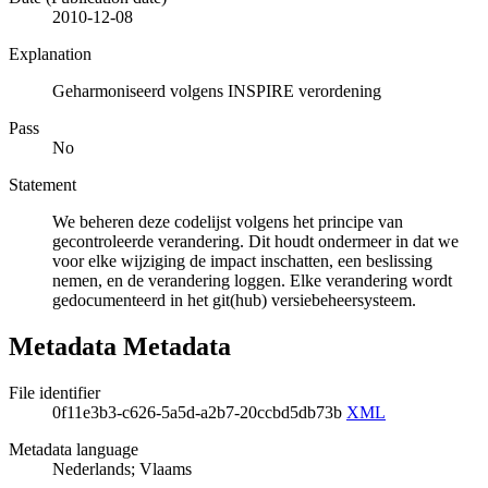
2010-12-08
Explanation
Geharmoniseerd volgens INSPIRE verordening
Pass
No
Statement
We beheren deze codelijst volgens het principe van
gecontroleerde verandering. Dit houdt ondermeer in dat we
voor elke wijziging de impact inschatten, een beslissing
nemen, en de verandering loggen. Elke verandering wordt
gedocumenteerd in het git(hub) versiebeheersysteem.
Metadata Metadata
File identifier
0f11e3b3-c626-5a5d-a2b7-20ccbd5db73b
XML
Metadata language
Nederlands; Vlaams