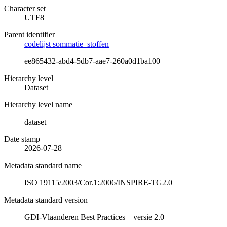
Character set
UTF8
Parent identifier
codelijst sommatie_stoffen
ee865432-abd4-5db7-aae7-260a0d1ba100
Hierarchy level
Dataset
Hierarchy level name
dataset
Date stamp
2026-07-28
Metadata standard name
ISO 19115/2003/Cor.1:2006/INSPIRE-TG2.0
Metadata standard version
GDI-Vlaanderen Best Practices – versie 2.0