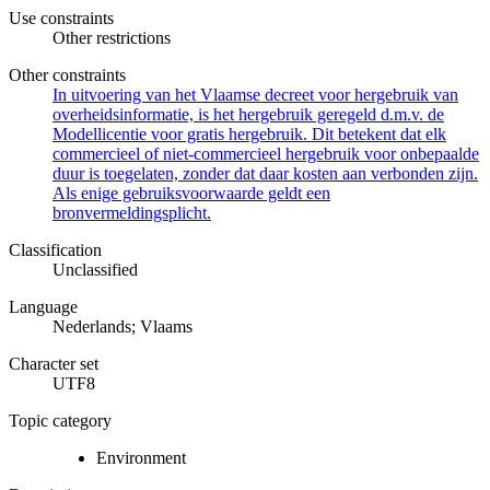
Use constraints
Other restrictions
Other constraints
In uitvoering van het Vlaamse decreet voor hergebruik van
overheidsinformatie, is het hergebruik geregeld d.m.v. de
Modellicentie voor gratis hergebruik. Dit betekent dat elk
commercieel of niet-commercieel hergebruik voor onbepaalde
duur is toegelaten, zonder dat daar kosten aan verbonden zijn.
Als enige gebruiksvoorwaarde geldt een
bronvermeldingsplicht.
Classification
Unclassified
Language
Nederlands; Vlaams
Character set
UTF8
Topic category
Environment