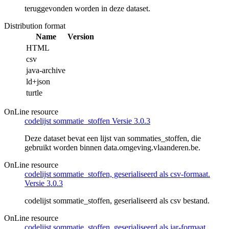
teruggevonden worden in deze dataset.
Distribution format
Name
Version
HTML
csv
java-archive
ld+json
turtle
OnLine resource
codelijst sommatie_stoffen Versie 3.0.3
Deze dataset bevat een lijst van sommaties_stoffen, die
gebruikt worden binnen data.omgeving.vlaanderen.be.
OnLine resource
codelijst sommatie_stoffen, geserialiseerd als csv-formaat.
Versie 3.0.3
codelijst sommatie_stoffen, geserialiseerd als csv bestand.
OnLine resource
codelijst sommatie_stoffen, geserialiseerd als jar-formaat.