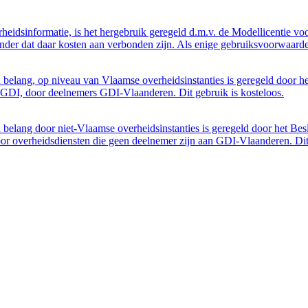
eidsinformatie, is het hergebruik geregeld d.m.v. de Modellicentie voor
nder dat daar kosten aan verbonden zijn. Als enige gebruiksvoorwaarde
belang, op niveau van Vlaamse overheidsinstanties is geregeld door h
GDI, door deelnemers GDI-Vlaanderen. Dit gebruik is kosteloos.
belang door niet-Vlaamse overheidsinstanties is geregeld door het Bes
 overheidsdiensten die geen deelnemer zijn aan GDI-Vlaanderen. Dit 