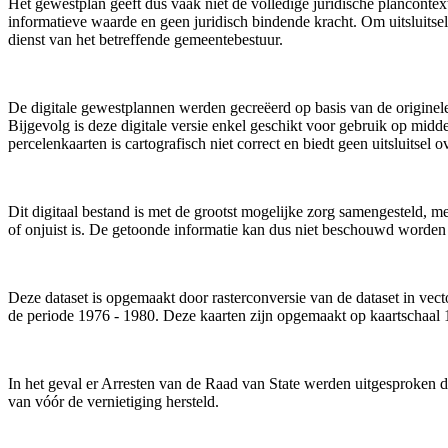
Het gewestplan geeft dus vaak niet de volledige juridische plancontex
informatieve waarde en geen juridisch bindende kracht. Om uitsluitse
dienst van het betreffende gemeentebestuur.
De digitale gewestplannen werden gecreëerd op basis van de originel
Bijgevolg is deze digitale versie enkel geschikt voor gebruik op mi
percelenkaarten is cartografisch niet correct en biedt geen uitsluitsel
Dit digitaal bestand is met de grootst mogelijke zorg samengesteld, me
of onjuist is. De getoonde informatie kan dus niet beschouwd worden 
Deze dataset is opgemaakt door rasterconversie van de dataset in vec
de periode 1976 - 1980. Deze kaarten zijn opgemaakt op kaartschaal 1
In het geval er Arresten van de Raad van State werden uitgesproken di
van vóór de vernietiging hersteld.