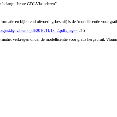
en belang: “bron: GDI-Vlaanderen”.
ormatie en bijhorend uitvoeringsbesluit) is de ‘modellicentie voor grat
ice.just.fgov.be/mopdf/2016/11/18_2.pdf#page=
215
rmatie, verkregen onder de modellicentie voor gratis hergebruik Vlaan