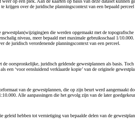
t weer op een plek. Aan de kaarten op basis van deze dataset kunnen ge
l te krijgen over de juridische planningscontext van een bepaald perce
e gewestplan(wijziging)en die werden opgemaakt met de topografische k
ddenschalig niveau, meer bepaald met maximale gebruiksschaal 1/10.000
 over de juridisch verordenende planningscontext van een perceel.
t de oorspronkelijke, juridisch geldende gewestplannen als basis. Toch 
als een ‘voor eensluidend verklaarde kopie’ van de originele gewestpla
torformaat van de gewestplannen, die op zijn beurt werd aangemaakt doo
:10.000. Alle aanpassingen die het gevolg zijn van de later goedgekeur
e geleid hebben tot vernietiging van bepaalde delen van de gewestplann