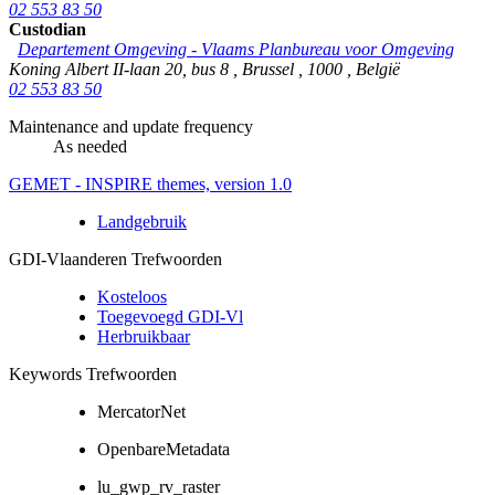
02 553 83 50
Custodian
Departement Omgeving - Vlaams Planbureau voor Omgeving
Koning Albert II-laan 20, bus 8
,
Brussel
,
1000
,
België
02 553 83 50
Maintenance and update frequency
As needed
GEMET - INSPIRE themes, version 1.0
Landgebruik
GDI-Vlaanderen Trefwoorden
Kosteloos
Toegevoegd GDI-Vl
Herbruikbaar
Keywords Trefwoorden
MercatorNet
OpenbareMetadata
lu_gwp_rv_raster