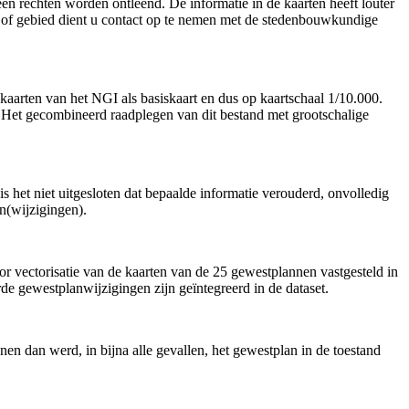
en rechten worden ontleend. De informatie in de kaarten heeft louter
el of gebied dient u contact op te nemen met de stedenbouwkundige
aarten van het NGI als basiskaart en dus op kaartschaal 1/10.000.
. Het gecombineerd raadplegen van dit bestand met grootschalige
is het niet uitgesloten dat bepaalde informatie verouderd, onvolledig
n(wijzigingen).
r vectorisatie van de kaarten van de 25 gewestplannen vastgesteld in
de gewestplanwijzigingen zijn geïntegreerd in de dataset.
en dan werd, in bijna alle gevallen, het gewestplan in de toestand