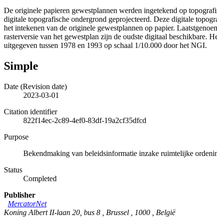
De originele papieren gewestplannen werden ingetekend op topografis
digitale topografische ondergrond geprojecteerd. Deze digitale topogr
het intekenen van de originele gewestplannen op papier. Laatstgenoem
rasterversie van het gewestplan zijn de oudste digitaal beschikbare. 
uitgegeven tussen 1978 en 1993 op schaal 1/10.000 door het NGI.
Simple
Date (Revision date)
2023-03-01
Citation identifier
822f14ec-2c89-4ef0-83df-19a2cf35dfcd
Purpose
Bekendmaking van beleidsinformatie inzake ruimtelijke ordenin
Status
Completed
Publisher
MercatorNet
Koning Albert II-laan 20, bus 8
,
Brussel
,
1000
,
België