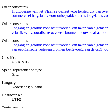
Other constraints
In uitvoering van het Vlaamse decreet voor hergebruik van overh
commercieel hergebruik voor onbepaalde duur is toegelaten, zo
Other constraints
Toegang en gebruik voor het uitvoeren van taken van algemeen 
gebruik van geografische gegevensbronnen toegevoegd aan de 
Other constraints
Toegang en gebruik voor het uitvoeren van taken van algemeen 
van geografische gegevensbronnen toegevoegd aan de GDI, door
Classification
Unclassified
Spatial representation type
Grid
Language
Nederlands; Vlaams
Character set
UTF8
Topic category