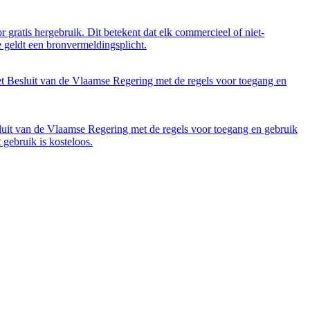
 gratis hergebruik. Dit betekent dat elk commercieel of niet-
 geldt een bronvermeldingsplicht.
et Besluit van de Vlaamse Regering met de regels voor toegang en
luit van de Vlaamse Regering met de regels voor toegang en gebruik
gebruik is kosteloos.