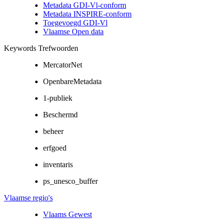
Metadata GDI-Vl-conform
Metadata INSPIRE-conform
Toegevoegd GDI-Vl
Vlaamse Open data
Keywords Trefwoorden
MercatorNet
OpenbareMetadata
1-publiek
Beschermd
beheer
erfgoed
inventaris
ps_unesco_buffer
Vlaamse regio's
Vlaams Gewest