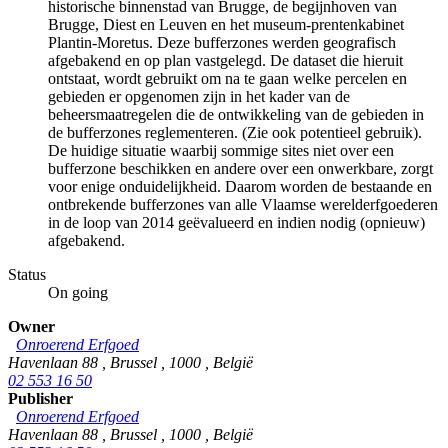
historische binnenstad van Brugge, de begijnhoven van
Brugge, Diest en Leuven en het museum-prentenkabinet
Plantin-Moretus. Deze bufferzones werden geografisch
afgebakend en op plan vastgelegd. De dataset die hieruit
ontstaat, wordt gebruikt om na te gaan welke percelen en
gebieden er opgenomen zijn in het kader van de
beheersmaatregelen die de ontwikkeling van de gebieden in
de bufferzones reglementeren. (Zie ook potentieel gebruik).
De huidige situatie waarbij sommige sites niet over een
bufferzone beschikken en andere over een onwerkbare, zorgt
voor enige onduidelijkheid. Daarom worden de bestaande en
ontbrekende bufferzones van alle Vlaamse werelderfgoederen
in de loop van 2014 geëvalueerd en indien nodig (opnieuw)
afgebakend.
Status
On going
Owner
Onroerend Erfgoed
Havenlaan 88
,
Brussel
,
1000
,
België
02 553 16 50
Publisher
Onroerend Erfgoed
Havenlaan 88
,
Brussel
,
1000
,
België