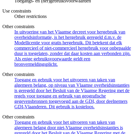
Toegangs- en (her)gebruiksvoorwaarden
Use constraints
Other restrictions
Other constraints
In uitvoering van het Vlaamse decreet voor hergebruik van
overheidsinformatie, is het hergebruik geregeld d.m.v. de
Modellicentie voor gratis hergebruik. Dit betekent dat elk
commercieel of niet-commercieel hergebruik voor onbepaalde
duur is toegelaten, zonder dat daar kosten aan verbonden zijn.
Als enige gebruiksvoorwaarde geldt een
bronvermeldingsplicht.
Other constraints
Toegang en gebruik voor het uitvoeren van taken van
algemeen belang, op niveau van Vlaamse overheidsinstanties
is geregeld door het Besluit van de Vlaamse Regering met de
regels voor toegang en gebruik van geografische
gegevensbronnen toegevoegd aan de GDI, door deelnemers
GDI-Vlaanderen. Dit gebruik is kosteloos.
Other constraints
Toegang en gebruik voor het uitvoeren van taken van
algemeen belang door niet-Vlaamse overheidsinstanties is
geregeld door het Besluit van de Vlaamse Regering met de