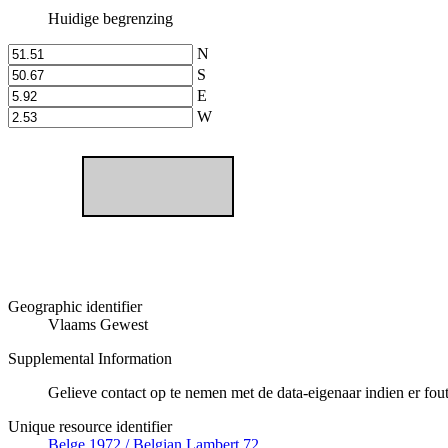
Huidige begrenzing
N
S
E
W
Geographic identifier
Vlaams Gewest
Supplemental Information
Gelieve contact op te nemen met de data-eigenaar indien er fo
Unique resource identifier
Belge 1972 / Belgian Lambert 72