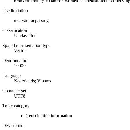
bronvermelding: Vlaamse Overheid - beleidsdomein Omgeving
Use limitation
niet van toepassing
Classification
Unclassified
Spatial representation type
Vector
Denominator
10000
Language
Nederlands; Vlaams
Character set
UTF8
Topic category
Geoscientific information
Description