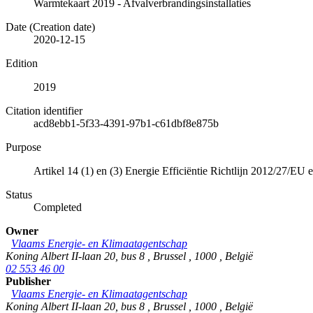
Warmtekaart 2019 - Afvalverbrandingsinstallaties
Date (Creation date)
2020-12-15
Edition
2019
Citation identifier
acd8ebb1-5f33-4391-97b1-c61dbf8e875b
Purpose
Artikel 14 (1) en (3) Energie Efficiëntie Richtlijn 2012/27/EU
Status
Completed
Owner
Vlaams Energie- en Klimaatagentschap
Koning Albert II-laan 20, bus 8
,
Brussel
,
1000
,
België
02 553 46 00
Publisher
Vlaams Energie- en Klimaatagentschap
Koning Albert II-laan 20, bus 8
,
Brussel
,
1000
,
België