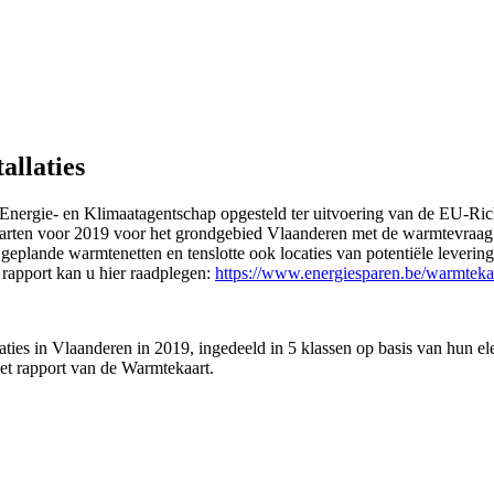
allaties
nergie- en Klimaatagentschap opgesteld ter uitvoering van de EU-Rich
arten voor 2019 voor het grondgebied Vlaanderen met de warmtevraag va
n geplande warmtenetten en tenslotte ook locaties van potentiële leve
 rapport kan u hier raadplegen:
https://www.energiesparen.be/warmteka
laties in Vlaanderen in 2019, ingedeeld in 5 klassen op basis van hun e
et rapport van de Warmtekaart.