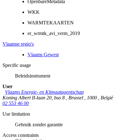
OpenbareMetadata
WKK
WARMTEKAARTEN
er_wrmtk_avi_verm_2019
Vlaamse regio's
Vlaams Gewest
Specific usage
Beleidsinstrument
User
Vlaams Energie- en Klimaatagentschap
Koning Albert II-laan 20, bus 8
,
Brussel
,
1000
,
België
02 553 46 00
Use limitation
Gebruik zonder garantie
Access constraints