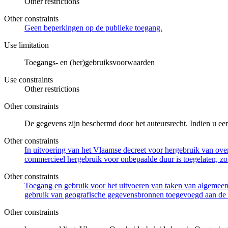
Other restrictions
Other constraints
Geen beperkingen op de publieke toegang.
Use limitation
Toegangs- en (her)gebruiksvoorwaarden
Use constraints
Other restrictions
Other constraints
De gegevens zijn beschermd door het auteursrecht. Indien u ee
Other constraints
In uitvoering van het Vlaamse decreet voor hergebruik van overh
commercieel hergebruik voor onbepaalde duur is toegelaten, zo
Other constraints
Toegang en gebruik voor het uitvoeren van taken van algemeen 
gebruik van geografische gegevensbronnen toegevoegd aan de 
Other constraints