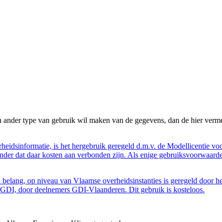
n ander type van gebruik wil maken van de gegevens, dan de hier verme
eidsinformatie, is het hergebruik geregeld d.m.v. de Modellicentie voor
nder dat daar kosten aan verbonden zijn. Als enige gebruiksvoorwaarde
belang, op niveau van Vlaamse overheidsinstanties is geregeld door h
GDI, door deelnemers GDI-Vlaanderen. Dit gebruik is kosteloos.