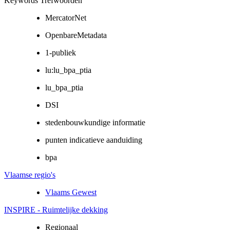
Keywords Trefwoorden
MercatorNet
OpenbareMetadata
1-publiek
lu:lu_bpa_ptia
lu_bpa_ptia
DSI
stedenbouwkundige informatie
punten indicatieve aanduiding
bpa
Vlaamse regio's
Vlaams Gewest
INSPIRE - Ruimtelijke dekking
Regionaal