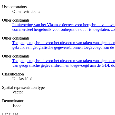
Use constraints
Other restrictions
Other constraints
In uitvoering van het Vlaamse decreet voor hergebruik van overh
commercieel hergebruik voor onbepaalde duur is toegelaten, zo
Other constraints
Toegang en gebruik voor het uitvoeren van taken van algemeen 
gebruik van geografische gegevensbronnen toegevoegd aan de 
Other constraints
Toegang en gebruik voor het uitvoeren van taken van algemeen 
van geografische gegevensbronnen toegevoegd aan de GDI, door
Classification
Unclassified
Spatial representation type
Vector
Denominator
1000
Language