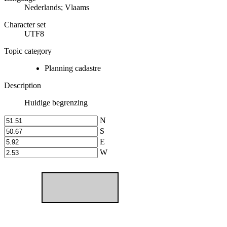
Nederlands; Vlaams
Character set
UTF8
Topic category
Planning cadastre
Description
Huidige begrenzing
N
S
E
W