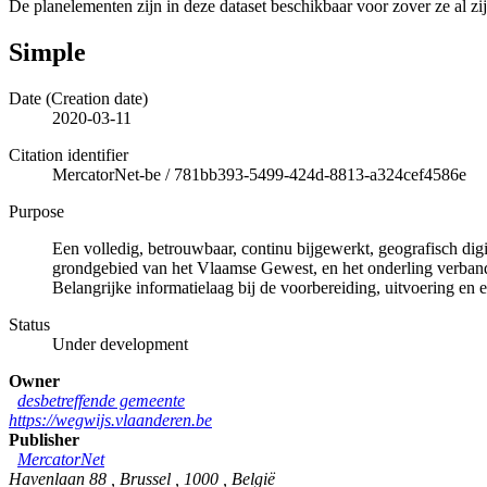
De planelementen zijn in deze dataset beschikbaar voor zover ze al zi
Simple
Date (Creation date)
2020-03-11
Citation identifier
MercatorNet-be
/
781bb393-5499-424d-8813-a324cef4586e
Purpose
Een volledig, betrouwbaar, continu bijgewerkt, geografisch di
grondgebied van het Vlaamse Gewest, en het onderling verband 
Belangrijke informatielaag bij de voorbereiding, uitvoering en e
Status
Under development
Owner
desbetreffende gemeente
https://wegwijs.vlaanderen.be
Publisher
MercatorNet
Havenlaan 88
,
Brussel
,
1000
,
België