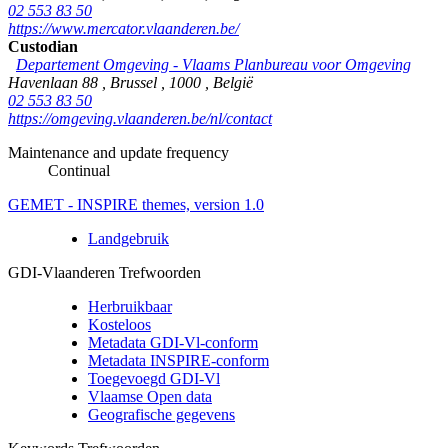
02 553 83 50
https://www.mercator.vlaanderen.be/
Custodian
Departement Omgeving - Vlaams Planbureau voor Omgeving
Havenlaan 88
,
Brussel
,
1000
,
België
02 553 83 50
https://omgeving.vlaanderen.be/nl/contact
Maintenance and update frequency
Continual
GEMET - INSPIRE themes, version 1.0
Landgebruik
GDI-Vlaanderen Trefwoorden
Herbruikbaar
Kosteloos
Metadata GDI-Vl-conform
Metadata INSPIRE-conform
Toegevoegd GDI-Vl
Vlaamse Open data
Geografische gegevens