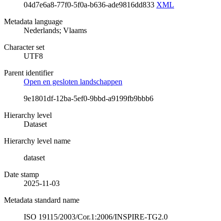
04d7e6a8-77f0-5f0a-b636-ade9816dd833
XML
Metadata language
Nederlands; Vlaams
Character set
UTF8
Parent identifier
Open en gesloten landschappen
9e1801df-12ba-5ef0-9bbd-a9199fb9bbb6
Hierarchy level
Dataset
Hierarchy level name
dataset
Date stamp
2025-11-03
Metadata standard name
ISO 19115/2003/Cor.1:2006/INSPIRE-TG2.0