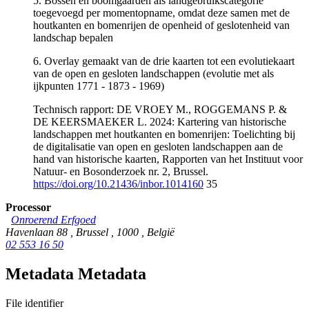
5. Bossen en boomgaarden als landgebruikscategorie
toegevoegd per momentopname, omdat deze samen met de
houtkanten en bomenrijen de openheid of geslotenheid van
landschap bepalen
6. Overlay gemaakt van de drie kaarten tot een evolutiekaart
van de open en gesloten landschappen (evolutie met als
ijkpunten 1771 - 1873 - 1969)
Technisch rapport: DE VROEY M., ROGGEMANS P. &
DE KEERSMAEKER L. 2024: Kartering van historische
landschappen met houtkanten en bomenrijen: Toelichting bij
de digitalisatie van open en gesloten landschappen aan de
hand van historische kaarten, Rapporten van het Instituut voor
Natuur- en Bosonderzoek nr. 2, Brussel.
https://doi.org/10.21436/inbor.1014160
35
Processor
Onroerend Erfgoed
Havenlaan 88
,
Brussel
,
1000
,
België
02 553 16 50
Metadata Metadata
File identifier