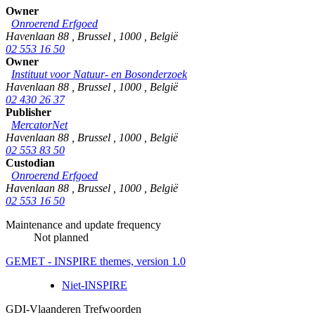
Owner
Onroerend Erfgoed
Havenlaan 88
,
Brussel
,
1000
,
België
02 553 16 50
Owner
Instituut voor Natuur- en Bosonderzoek
Havenlaan 88
,
Brussel
,
1000
,
België
02 430 26 37
Publisher
MercatorNet
Havenlaan 88
,
Brussel
,
1000
,
België
02 553 83 50
Custodian
Onroerend Erfgoed
Havenlaan 88
,
Brussel
,
1000
,
België
02 553 16 50
Maintenance and update frequency
Not planned
GEMET - INSPIRE themes, version 1.0
Niet-INSPIRE
GDI-Vlaanderen Trefwoorden