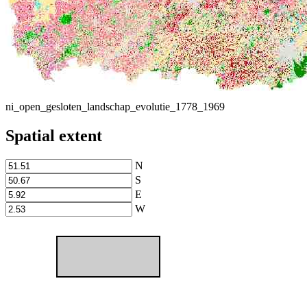
ni_open_gesloten_landschap_evolutie_1778_1969
Spatial extent
N
S
E
W