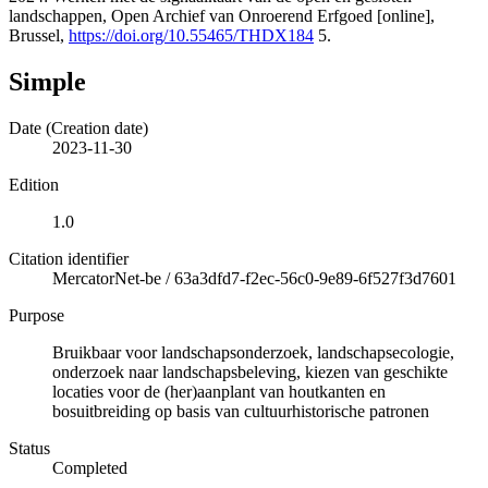
landschappen, Open Archief van Onroerend Erfgoed [online],
Brussel,
https://doi.org/10.55465/THDX184
5.
Simple
Date (Creation date)
2023-11-30
Edition
1.0
Citation identifier
MercatorNet-be
/
63a3dfd7-f2ec-56c0-9e89-6f527f3d7601
Purpose
Bruikbaar voor landschapsonderzoek, landschapsecologie,
onderzoek naar landschapsbeleving, kiezen van geschikte
locaties voor de (her)aanplant van houtkanten en
bosuitbreiding op basis van cultuurhistorische patronen
Status
Completed