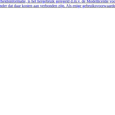
eidsinformatie, is het hergebruik geregeld d.m.v. de Modellicentie voor
nder dat daar kosten aan verbonden zijn. Als enige gebruiksvoorwaarde