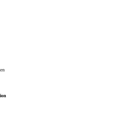
ten
ion