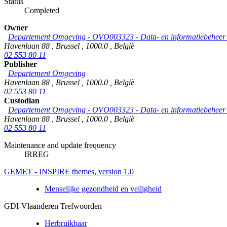
Status
Completed
Owner
Departement Omgeving - OVO003323 - Data- en informatiebeheer &
Havenlaan 88
,
Brussel
,
1000.0
,
België
02 553 80 11
Publisher
Departement Omgeving
Havenlaan 88
,
Brussel
,
1000.0
,
België
02 553 80 11
Custodian
Departement Omgeving - OVO003323 - Data- en informatiebeheer &
Havenlaan 88
,
Brussel
,
1000.0
,
België
02 553 80 11
Maintenance and update frequency
IRREG
GEMET - INSPIRE themes, version 1.0
Menselijke gezondheid en veiligheid
GDI-Vlaanderen Trefwoorden
Herbruikbaar