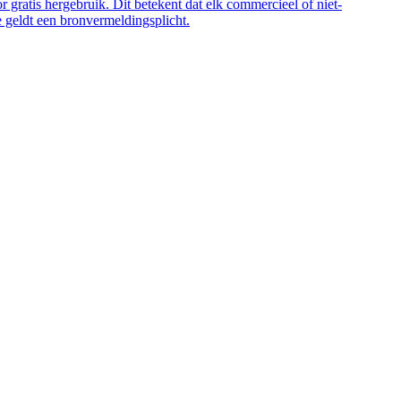
 gratis hergebruik. Dit betekent dat elk commercieel of niet-
 geldt een bronvermeldingsplicht.