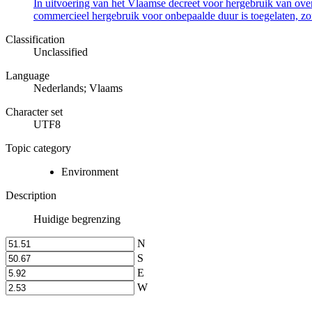
In uitvoering van het Vlaamse decreet voor hergebruik van overh
commercieel hergebruik voor onbepaalde duur is toegelaten, zo
Classification
Unclassified
Language
Nederlands; Vlaams
Character set
UTF8
Topic category
Environment
Description
Huidige begrenzing
N
S
E
W