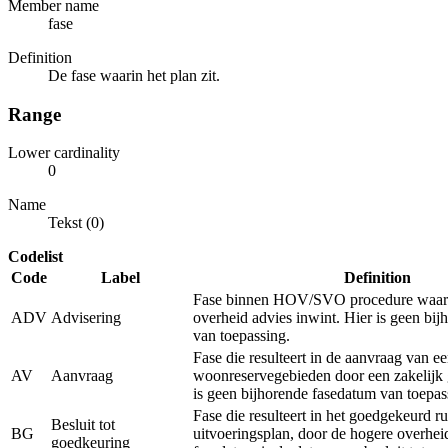
Member name
fase
Definition
De fase waarin het plan zit.
Range
Lower cardinality
0
Name
Tekst (0)
Codelist
Code
Label
Definition
Fase binnen HOV/SVO procedure waarb
ADV
Advisering
overheid advies inwint. Hier is geen bi
van toepassing.
Fase die resulteert in de aanvraag van e
AV
Aanvraag
woonreservegebieden door een zakelijk 
is geen bijhorende fasedatum van toepas
Fase die resulteert in het goedgekeurd ru
Besluit tot
BG
uitvoeringsplan, door de hogere overhei
goedkeuring