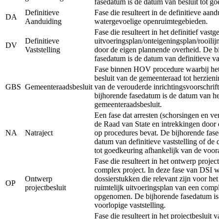
fasedatum is de datum van besluit tot g
Definitieve
Fase die resulteert in de definitieve aan
DA
Aanduiding
watergevoelige openruimtegebieden.
Fase die resulteert in het definitief vastg
Definitieve
uitvoeringsplan/onteigeningsplan/rooilij
DV
Vaststelling
door de eigen plannende overheid. De b
fasedatum is de datum van definitieve vas
Fase binnen HOV procedure waarbij het 
besluit van de gemeenteraad tot herzieni
GBS
Gemeenteraadsbesluit
van de verouderde inrichtingsvoorschrift
bijhorende fasedatum is de datum van he
gemeenteraadsbesluit.
Een fase dat arresten (schorsingen en ve
de Raad van State en intrekkingen door 
NA
Natraject
op procedures bevat. De bijhorende fase
datum van definitieve vaststelling of de
tot goedkeuring afhankelijk van de voor
Fase die resulteert in het ontwerp projec
complex project. In deze fase van DSI 
Ontwerp
dossierstukken die relevant zijn voor he
OP
projectbesluit
ruimtelijk uitvoeringsplan van een comp
opgenomen. De bijhorende fasedatum is
voorlopige vaststelling.
Fase die resulteert in het projectbesluit v