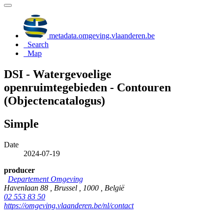
metadata.omgeving.vlaanderen.be
Search
Map
DSI - Watergevoelige
openruimtegebieden - Contouren
(Objectencatalogus)
Simple
Date
2024-07-19
producer
Departement Omgeving
Havenlaan 88 , Brussel , 1000 , België
02 553 83 50
https://omgeving.vlaanderen.be/nl/contact