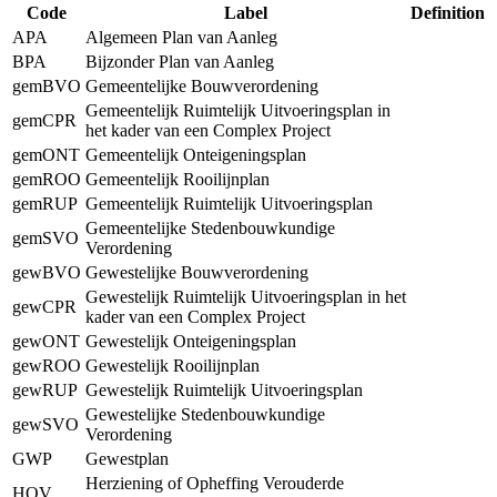
Code
Label
Definition
APA
Algemeen Plan van Aanleg
BPA
Bijzonder Plan van Aanleg
gemBVO
Gemeentelijke Bouwverordening
Gemeentelijk Ruimtelijk Uitvoeringsplan in
gemCPR
het kader van een Complex Project
gemONT
Gemeentelijk Onteigeningsplan
gemROO
Gemeentelijk Rooilijnplan
gemRUP
Gemeentelijk Ruimtelijk Uitvoeringsplan
Gemeentelijke Stedenbouwkundige
gemSVO
Verordening
gewBVO
Gewestelijke Bouwverordening
Gewestelijk Ruimtelijk Uitvoeringsplan in het
gewCPR
kader van een Complex Project
gewONT
Gewestelijk Onteigeningsplan
gewROO
Gewestelijk Rooilijnplan
gewRUP
Gewestelijk Ruimtelijk Uitvoeringsplan
Gewestelijke Stedenbouwkundige
gewSVO
Verordening
GWP
Gewestplan
Herziening of Opheffing Verouderde
HOV