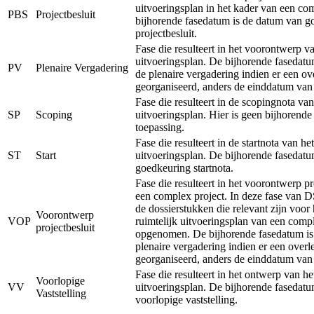
uitvoeringsplan in het kader van een co
PBS
Projectbesluit
bijhorende fasedatum is de datum van g
projectbesluit.
Fase die resulteert in het voorontwerp va
uitvoeringsplan. De bijhorende fasedatu
PV
Plenaire Vergadering
de plenaire vergadering indien er een ov
georganiseerd, anders de einddatum van
Fase die resulteert in de scopingnota van
SP
Scoping
uitvoeringsplan. Hier is geen bijhorend
toepassing.
Fase die resulteert in de startnota van het
ST
Start
uitvoeringsplan. De bijhorende fasedatu
goedkeuring startnota.
Fase die resulteert in het voorontwerp pr
een complex project. In deze fase van 
de dossierstukken die relevant zijn voor
Voorontwerp
VOP
ruimtelijk uitvoeringsplan van een comp
projectbesluit
opgenomen. De bijhorende fasedatum is
plenaire vergadering indien er een overl
georganiseerd, anders de einddatum van
Fase die resulteert in het ontwerp van he
Voorlopige
VV
uitvoeringsplan. De bijhorende fasedatu
Vaststelling
voorlopige vaststelling.